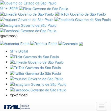
SP + Digital
/governosp
SP + Digital
/governosp
Skip
navigation