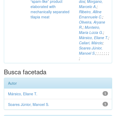
“spam-like” product
dos
;
Morgano,
elaborated with
Marcelo A.
;
mechanically separated
Ribeiro, Alline
tilapia meat
Emannuele C.
;
Oliveira, Aryane
R.
;
Monteiro,
Maria Lúcia G.
;
Mársico, Eliane T.
;
Caliari, Márcio
;
Soares Júnior,
Manoel S.
;
;
;
;
;
;
;
;
Busca facetada
Autor
Mársico, Eliane T.
1
Soares Júnior, Manoel S.
1