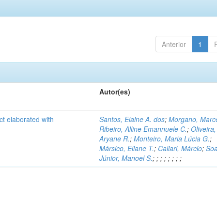
Anterior
1
Autor(es)
ct elaborated with
Santos, Elaine A. dos
;
Morgano, Marce
Ribeiro, Alline Emannuele C.
;
Oliveira,
Aryane R.
;
Monteiro, Maria Lúcia G.
;
Mársico, Eliane T.
;
Caliari, Márcio
;
Soa
Júnior, Manoel S.
;
;
;
;
;
;
;
;