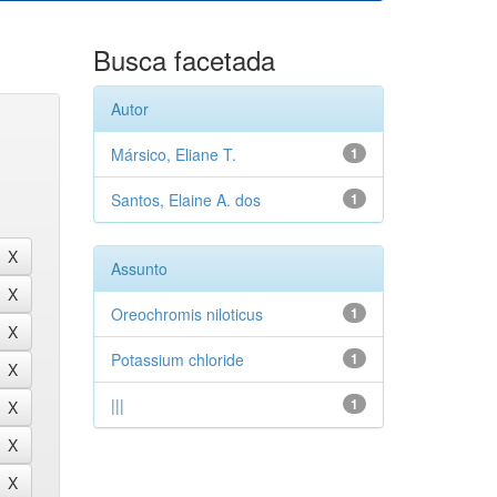
Busca facetada
Autor
Mársico, Eliane T.
1
Santos, Elaine A. dos
1
Assunto
Oreochromis niloticus
1
Potassium chloride
1
|||
1