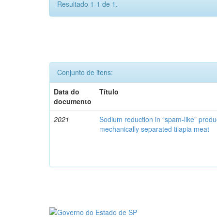
Resultado 1-1 de 1.
Conjunto de itens:
Data do
Título
documento
2021
Sodium reduction in “spam-like” produ
mechanically separated tilapia meat