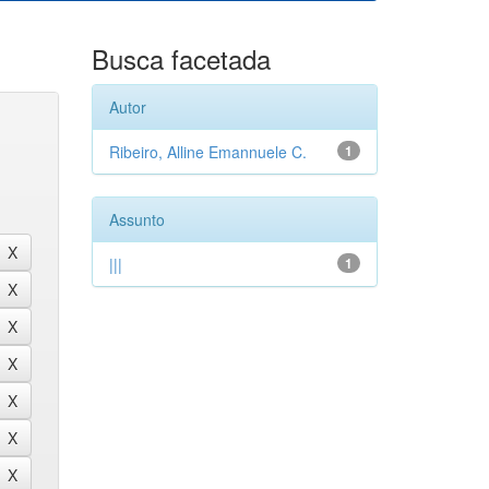
Busca facetada
Autor
Ribeiro, Alline Emannuele C.
1
Assunto
|||
1