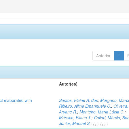
Anterior
1
Autor(es)
ct elaborated with
Santos, Elaine A. dos
;
Morgano, Marce
Ribeiro, Alline Emannuele C.
;
Oliveira,
Aryane R.
;
Monteiro, Maria Lúcia G.
;
Mársico, Eliane T.
;
Caliari, Márcio
;
Soa
Júnior, Manoel S.
;
;
;
;
;
;
;
;