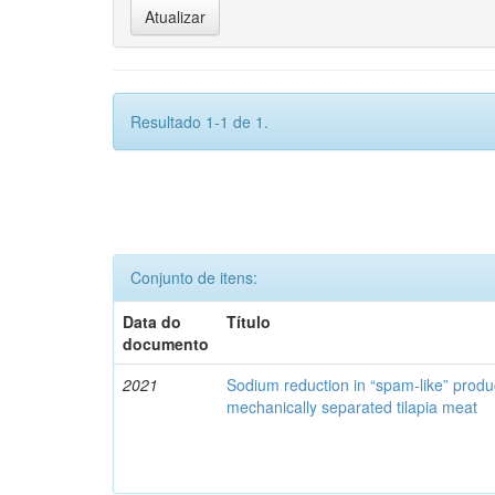
Resultado 1-1 de 1.
Conjunto de itens:
Data do
Título
documento
2021
Sodium reduction in “spam-like” produ
mechanically separated tilapia meat