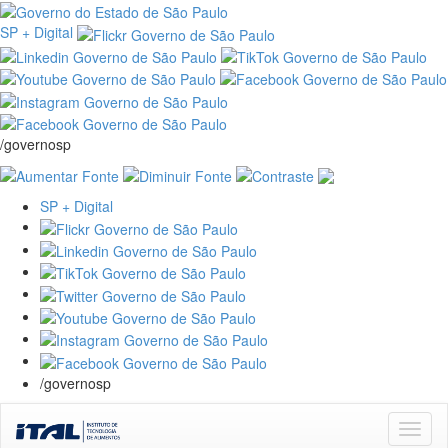
SP + Digital
/governosp
SP + Digital
/governosp
Skip
navigation