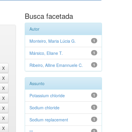
Busca facetada
Autor
Monteiro, Maria Lúcia G.
1
Mársico, Eliane T.
1
Ribeiro, Alline Emannuele C.
1
Assunto
Potassium chloride
1
Sodium chloride
1
Sodium replacement
1
|||
1