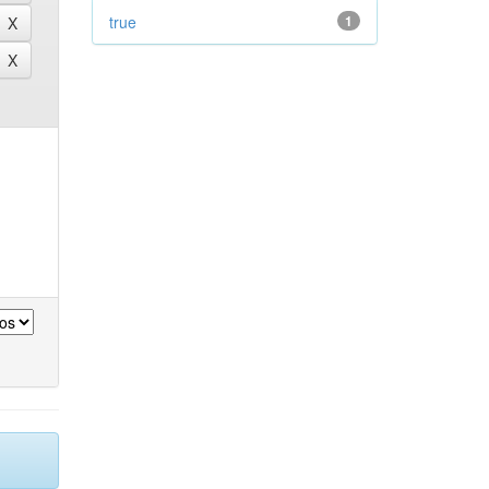
true
1