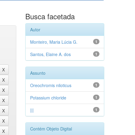
Busca facetada
Autor
Monteiro, Maria Lúcia G.
1
Santos, Elaine A. dos
1
Assunto
Oreochromis niloticus
1
Potassium chloride
1
|||
1
Contém Objeto Digital