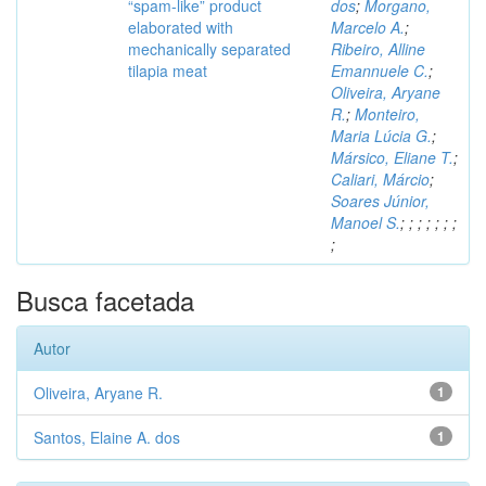
“spam-like” product
dos
;
Morgano,
elaborated with
Marcelo A.
;
mechanically separated
Ribeiro, Alline
tilapia meat
Emannuele C.
;
Oliveira, Aryane
R.
;
Monteiro,
Maria Lúcia G.
;
Mársico, Eliane T.
;
Caliari, Márcio
;
Soares Júnior,
Manoel S.
;
;
;
;
;
;
;
;
Busca facetada
Autor
Oliveira, Aryane R.
1
Santos, Elaine A. dos
1