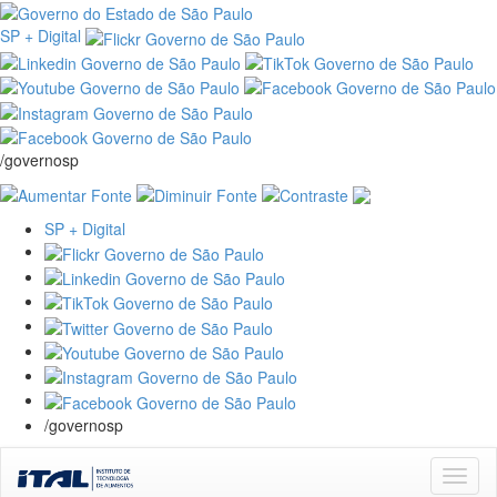
SP + Digital
/governosp
SP + Digital
/governosp
Skip
navigation