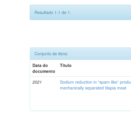
Resultado 1-1 de 1.
Conjunto de itens:
Data do
Título
documento
2021
Sodium reduction in “spam-like” produ
mechanically separated tilapia meat