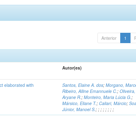
Anterior
1
Autor(es)
ct elaborated with
Santos, Elaine A. dos
;
Morgano, Marce
Ribeiro, Alline Emannuele C.
;
Oliveira,
Aryane R.
;
Monteiro, Maria Lúcia G.
;
Mársico, Eliane T.
;
Caliari, Márcio
;
Soa
Júnior, Manoel S.
;
;
;
;
;
;
;
;