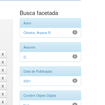
Busca facetada
Autor
Oliveira, Aryane R.
1
Assunto
|||
1
Data de Publicação
2021
1
Contém Objeto Digital
1