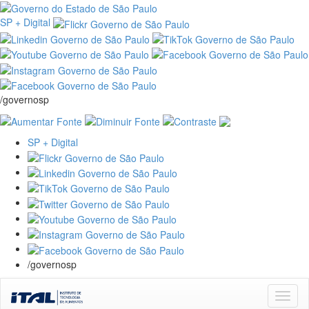
SP + Digital
/governosp
SP + Digital
/governosp
Skip
navigation