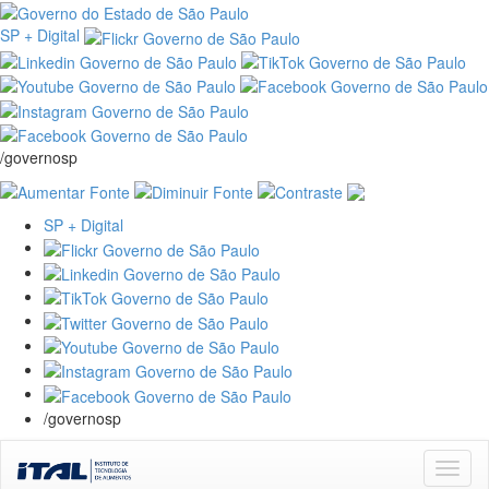
SP + Digital
/governosp
SP + Digital
/governosp
Skip
navigation