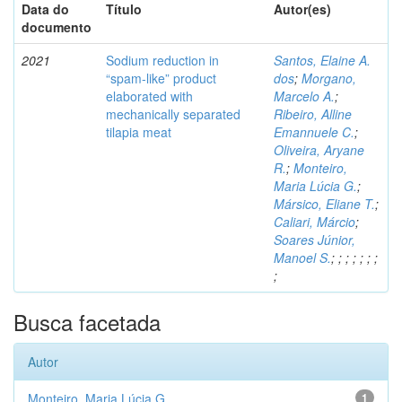
Data do
Título
Autor(es)
documento
2021
Sodium reduction in
Santos, Elaine A.
“spam-like” product
dos
;
Morgano,
elaborated with
Marcelo A.
;
mechanically separated
Ribeiro, Alline
tilapia meat
Emannuele C.
;
Oliveira, Aryane
R.
;
Monteiro,
Maria Lúcia G.
;
Mársico, Eliane T.
;
Caliari, Márcio
;
Soares Júnior,
Manoel S.
;
;
;
;
;
;
;
;
Busca facetada
Autor
Monteiro, Maria Lúcia G.
1