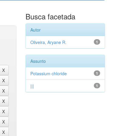
Busca facetada
Autor
Oliveira, Aryane R.
1
Assunto
Potassium chloride
1
|||
1