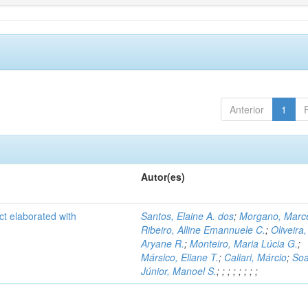
Anterior
1
Autor(es)
ct elaborated with
Santos, Elaine A. dos
;
Morgano, Marce
Ribeiro, Alline Emannuele C.
;
Oliveira,
Aryane R.
;
Monteiro, Maria Lúcia G.
;
Mársico, Eliane T.
;
Caliari, Márcio
;
Soa
Júnior, Manoel S.
;
;
;
;
;
;
;
;