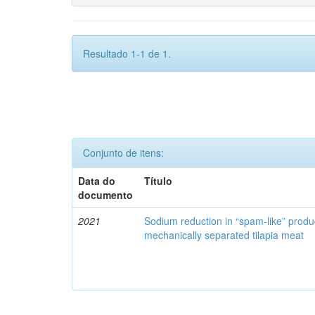
Resultado 1-1 de 1.
Conjunto de itens:
Data do
Título
documento
2021
Sodium reduction in “spam-like” produ
mechanically separated tilapia meat