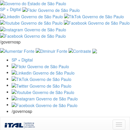
SP + Digital
/governosp
SP + Digital
/governosp
Skip
navigation