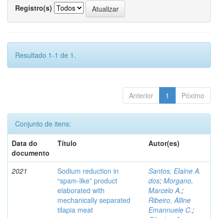
Registro(s)
Resultado 1-1 de 1.
Anterior
1
Póximo
Conjunto de itens:
Data do
Título
Autor(es)
documento
2021
Sodium reduction in
Santos, Elaine A.
“spam-like” product
dos
;
Morgano,
elaborated with
Marcelo A.
;
mechanically separated
Ribeiro, Alline
tilapia meat
Emannuele C.
;