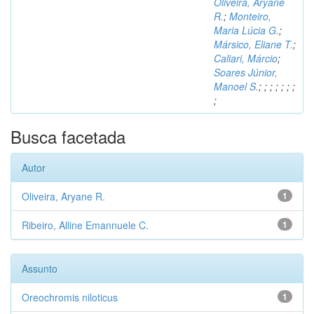
Oliveira, Aryane
R.
;
Monteiro,
Maria Lúcia G.
;
Mársico, Eliane T.
;
Caliari, Márcio
;
Soares Júnior,
Manoel S.
;
;
;
;
;
;
;
;
Busca facetada
Autor
Oliveira, Aryane R.
1
Ribeiro, Alline Emannuele C.
1
Assunto
Oreochromis niloticus
1