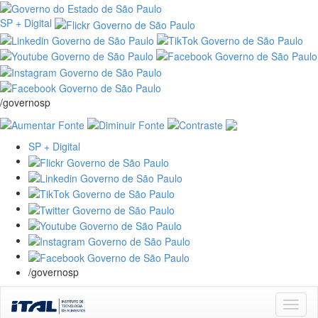
SP + Digital
/governosp
SP + Digital
/governosp
Skip
navigation