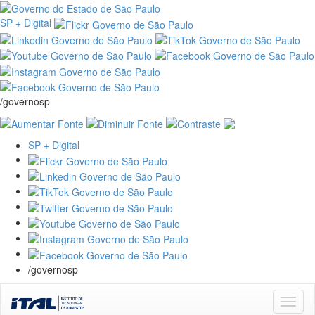
SP + Digital
/governosp
SP + Digital
/governosp
Skip
navigation