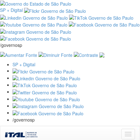
SP + Digital
/governosp
SP + Digital
/governosp
Skip
navigation