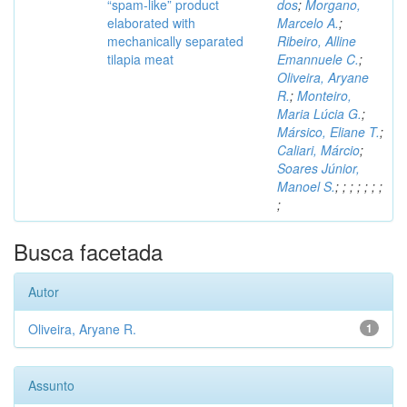
“spam-like” product
dos
;
Morgano,
elaborated with
Marcelo A.
;
mechanically separated
Ribeiro, Alline
tilapia meat
Emannuele C.
;
Oliveira, Aryane
R.
;
Monteiro,
Maria Lúcia G.
;
Mársico, Eliane T.
;
Caliari, Márcio
;
Soares Júnior,
Manoel S.
;
;
;
;
;
;
;
;
Busca facetada
Autor
Oliveira, Aryane R.
1
Assunto