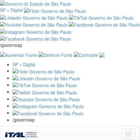
SP + Digital
/governosp
SP + Digital
/governosp
Skip
navigation