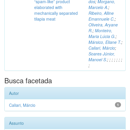
“spam-like” product
dos
;
Morgano,
elaborated with
Marcelo A.
;
mechanically separated
Ribeiro, Alline
tilapia meat
Emannuele C.
;
Oliveira, Aryane
R.
;
Monteiro,
Maria Lúcia G.
;
Mársico, Eliane T.
;
Caliari, Márcio
;
Soares Júnior,
Manoel S.
;
;
;
;
;
;
;
;
Busca facetada
Autor
Caliari, Márcio
1
Assunto