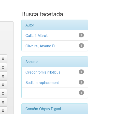
Busca facetada
Autor
Caliari, Márcio
1
Oliveira, Aryane R.
1
Assunto
Oreochromis niloticus
1
Sodium replacement
1
|||
1
Contém Objeto Digital