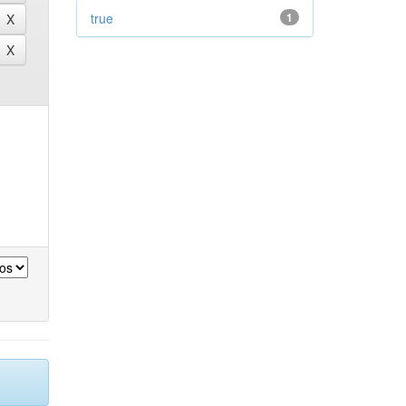
true
1