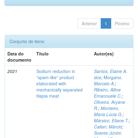
Anterior
1
Póximo
Conjunto de itens:
Data do
Título
Autor(es)
documento
2021
Sodium reduction in
Santos, Elaine A.
“spam-like” product
dos
;
Morgano,
elaborated with
Marcelo A.
;
mechanically separated
Ribeiro, Alline
tilapia meat
Emannuele C.
;
Oliveira, Aryane
R.
;
Monteiro,
Maria Lúcia G.
;
Mársico, Eliane T.
;
Caliari, Márcio
;
Soares Júnior,