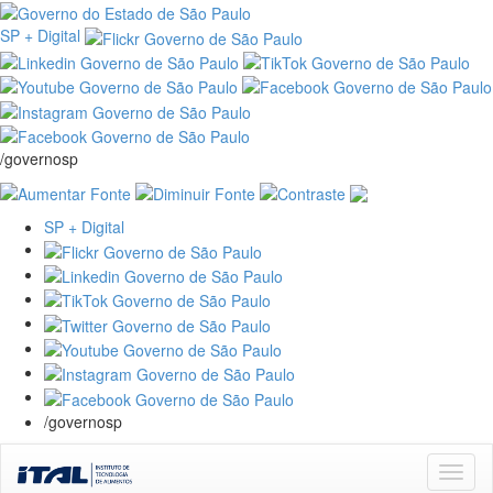
SP + Digital
/governosp
SP + Digital
/governosp
Skip
navigation