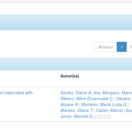
Anterior
1
Autor(es)
ct elaborated with
Santos, Elaine A. dos
;
Morgano, Marce
Ribeiro, Alline Emannuele C.
;
Oliveira,
Aryane R.
;
Monteiro, Maria Lúcia G.
;
Mársico, Eliane T.
;
Caliari, Márcio
;
Soa
Júnior, Manoel S.
;
;
;
;
;
;
;
;