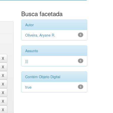
Busca facetada
Autor
Oliveira, Aryane R.
1
Assunto
|||
1
Contém Objeto Digital
true
1