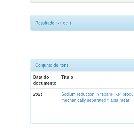
Resultado 1-1 de 1.
Conjunto de itens:
Data do
Título
documento
2021
Sodium reduction in “spam-like” produ
mechanically separated tilapia meat