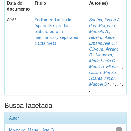
Data do
Título
Autor(es)
documento
2021
Sodium reduction in
Santos, Elaine A.
“spam-like” product
dos
;
Morgano,
elaborated with
Marcelo A.
;
mechanically separated
Ribeiro, Alline
tilapia meat
Emannuele C.
;
Oliveira, Aryane
R.
;
Monteiro,
Maria Lúcia G.
;
Mársico, Eliane T.
;
Caliari, Márcio
;
Soares Júnior,
Manoel S.
;
;
;
;
;
;
;
;
Busca facetada
Autor
Monteiro, Maria Lúcia G.
1