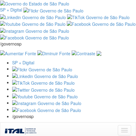
SP + Digital
/governosp
SP + Digital
/governosp
Skip
navigation