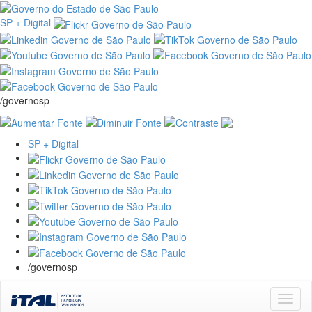
SP + Digital
/governosp
SP + Digital
/governosp
Skip
navigation