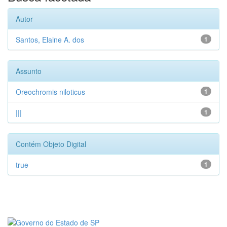
Autor
Santos, Elaine A. dos
1
Assunto
Oreochromis niloticus
1
|||
1
Contém Objeto Digital
true
1