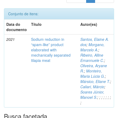
Conjunto de itens:
Data do
Título
Autor(es)
documento
2021
Sodium reduction in
Santos, Elaine A.
“spam-like” product
dos
;
Morgano,
elaborated with
Marcelo A.
;
mechanically separated
Ribeiro, Alline
tilapia meat
Emannuele C.
;
Oliveira, Aryane
R.
;
Monteiro,
Maria Lúcia G.
;
Mársico, Eliane T.
;
Caliari, Márcio
;
Soares Júnior,
Manoel S.
;
;
;
;
;
;
;
;
Busca facetada