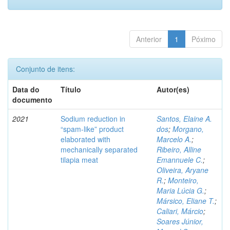
Anterior
1
Póximo
Conjunto de itens:
Data do
Título
Autor(es)
documento
2021
Sodium reduction in
Santos, Elaine A.
“spam-like” product
dos
;
Morgano,
elaborated with
Marcelo A.
;
mechanically separated
Ribeiro, Alline
tilapia meat
Emannuele C.
;
Oliveira, Aryane
R.
;
Monteiro,
Maria Lúcia G.
;
Mársico, Eliane T.
;
Caliari, Márcio
;
Soares Júnior,