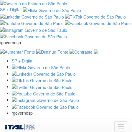
SP + Digital
/governosp
SP + Digital
/governosp
Skip
navigation