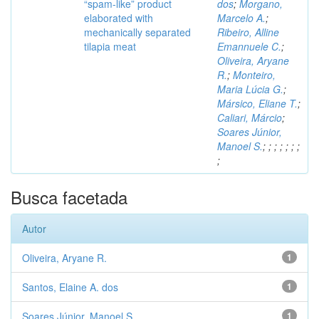
“spam-like” product
dos
;
Morgano,
elaborated with
Marcelo A.
;
mechanically separated
Ribeiro, Alline
tilapia meat
Emannuele C.
;
Oliveira, Aryane
R.
;
Monteiro,
Maria Lúcia G.
;
Mársico, Eliane T.
;
Caliari, Márcio
;
Soares Júnior,
Manoel S.
;
;
;
;
;
;
;
;
Busca facetada
Autor
Oliveira, Aryane R.
1
Santos, Elaine A. dos
1
Soares Júnior, Manoel S.
1