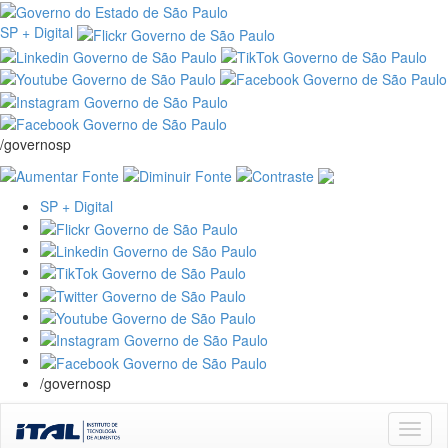
SP + Digital
/governosp
SP + Digital
/governosp
Skip
navigation