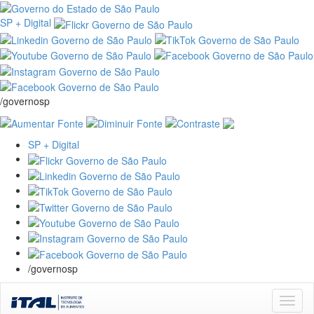
SP + Digital
/governosp
SP + Digital
/governosp
Skip
navigation