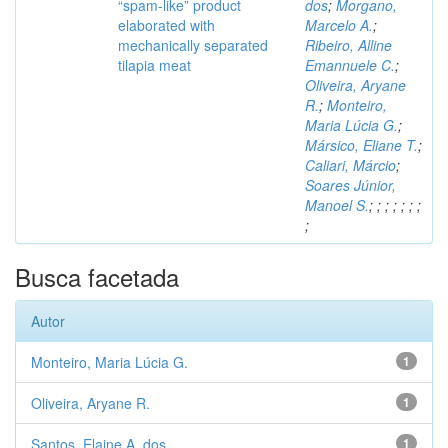
“spam-like” product
dos
;
Morgano,
elaborated with
Marcelo A.
;
mechanically separated
Ribeiro, Alline
tilapia meat
Emannuele C.
;
Oliveira, Aryane
R.
;
Monteiro,
Maria Lúcia G.
;
Mársico, Eliane T.
;
Caliari, Márcio
;
Soares Júnior,
Manoel S.
;
;
;
;
;
;
;
;
Busca facetada
Autor
Monteiro, Maria Lúcia G.
1
Oliveira, Aryane R.
1
Santos, Elaine A. dos
1