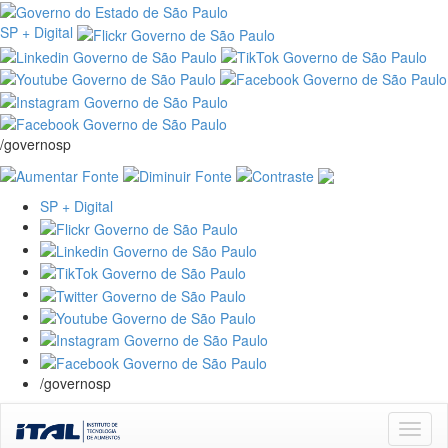
SP + Digital
/governosp
SP + Digital
/governosp
Skip
navigation