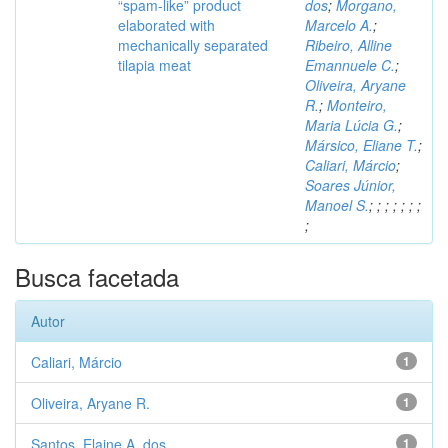
“spam-like” product
dos
;
Morgano,
elaborated with
Marcelo A.
;
mechanically separated
Ribeiro, Alline
tilapia meat
Emannuele C.
;
Oliveira, Aryane
R.
;
Monteiro,
Maria Lúcia G.
;
Mársico, Eliane T.
;
Caliari, Márcio
;
Soares Júnior,
Manoel S.
;
;
;
;
;
;
;
;
Busca facetada
Autor
Caliari, Márcio
1
Oliveira, Aryane R.
1
Santos, Elaine A. dos
1