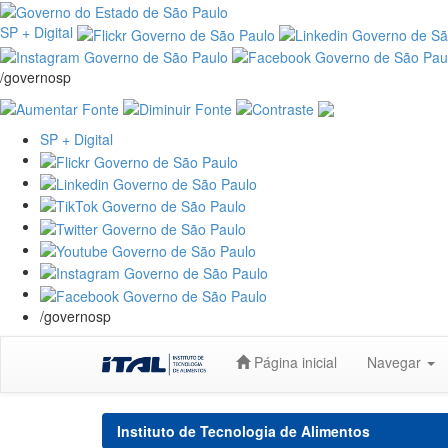
SP + Digital
/governosp
SP + Digital
/governosp
Skip
Página inicial
Navegar
navigation
Instituto de Tecnologia de Alimentos