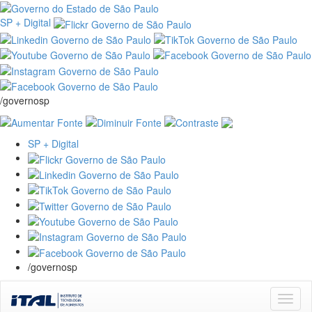
SP + Digital
/governosp
SP + Digital
/governosp
Skip
navigation