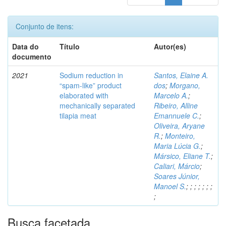
Conjunto de itens:
Data do
Título
Autor(es)
documento
2021
Sodium reduction in
Santos, Elaine A.
“spam-like” product
dos
;
Morgano,
elaborated with
Marcelo A.
;
mechanically separated
Ribeiro, Alline
tilapia meat
Emannuele C.
;
Oliveira, Aryane
R.
;
Monteiro,
Maria Lúcia G.
;
Mársico, Eliane T.
;
Caliari, Márcio
;
Soares Júnior,
Manoel S.
;
;
;
;
;
;
;
;
Busca facetada