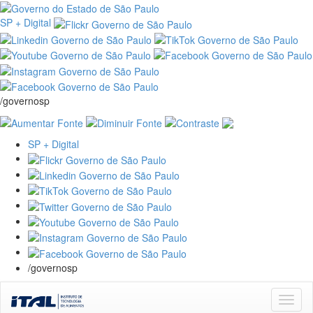
SP + Digital
/governosp
SP + Digital
/governosp
Skip
navigation