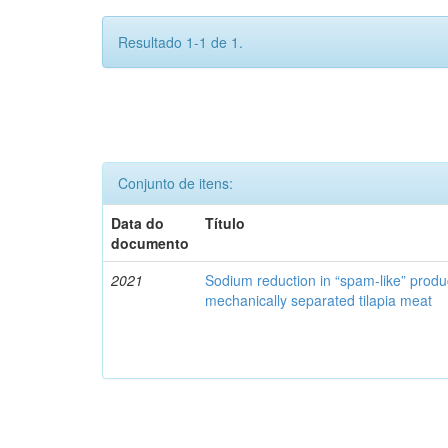
Resultado 1-1 de 1.
Conjunto de itens:
Data do
Título
documento
2021
Sodium reduction in “spam-like” produ
mechanically separated tilapia meat