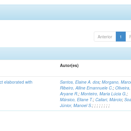
Anterior
1
Autor(es)
ct elaborated with
Santos, Elaine A. dos
;
Morgano, Marce
Ribeiro, Alline Emannuele C.
;
Oliveira,
Aryane R.
;
Monteiro, Maria Lúcia G.
;
Mársico, Eliane T.
;
Caliari, Márcio
;
Soa
Júnior, Manoel S.
;
;
;
;
;
;
;
;