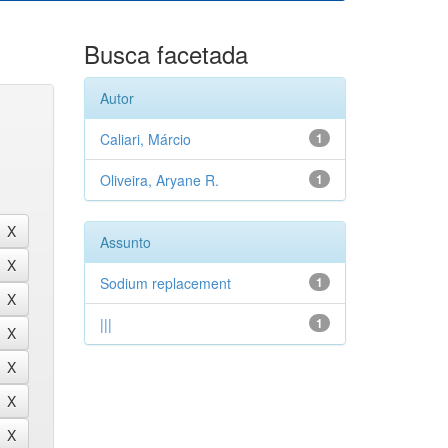
Busca facetada
Autor
Caliari, Márcio
1
Oliveira, Aryane R.
1
Assunto
Sodium replacement
1
|||
1