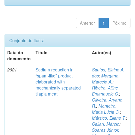
Anterior
1
Póximo
Conjunto de itens:
Data do
Título
Autor(es)
documento
2021
Sodium reduction in
Santos, Elaine A.
“spam-like” product
dos
;
Morgano,
elaborated with
Marcelo A.
;
mechanically separated
Ribeiro, Alline
tilapia meat
Emannuele C.
;
Oliveira, Aryane
R.
;
Monteiro,
Maria Lúcia G.
;
Mársico, Eliane T.
;
Caliari, Márcio
;
Soares Júnior,