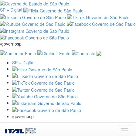
SP + Digital
/governosp
SP + Digital
/governosp
Skip
navigation