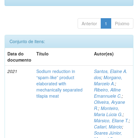
Anterior
1
Póximo
Conjunto de itens:
Data do
Título
Autor(es)
documento
2021
Sodium reduction in
Santos, Elaine A.
“spam-like” product
dos
;
Morgano,
elaborated with
Marcelo A.
;
mechanically separated
Ribeiro, Alline
tilapia meat
Emannuele C.
;
Oliveira, Aryane
R.
;
Monteiro,
Maria Lúcia G.
;
Mársico, Eliane T.
;
Caliari, Márcio
;
Soares Júnior,