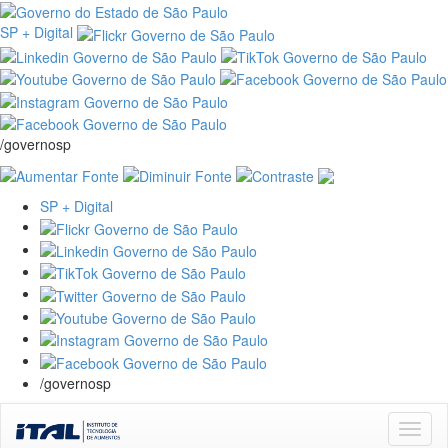
SP + Digital
/governosp
SP + Digital
/governosp
Skip
navigation