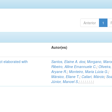
Anterior
1
Autor(es)
ct elaborated with
Santos, Elaine A. dos
;
Morgano, Marce
Ribeiro, Alline Emannuele C.
;
Oliveira,
Aryane R.
;
Monteiro, Maria Lúcia G.
;
Mársico, Eliane T.
;
Caliari, Márcio
;
Soa
Júnior, Manoel S.
;
;
;
;
;
;
;
;