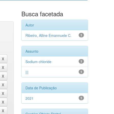
Busca facetada
Autor
Ribeiro, Alline Emannuele C.
1
Assunto
Sodium chloride
1
|||
1
Data de Publicação
2021
1