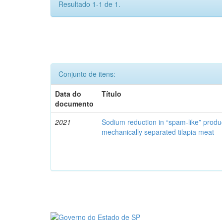
Resultado 1-1 de 1.
Conjunto de itens:
Data do
Título
documento
2021
Sodium reduction in “spam-like” produ
mechanically separated tilapia meat