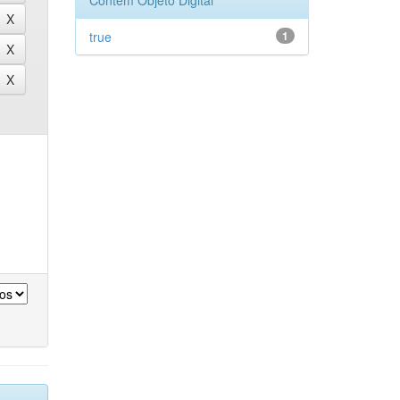
Contém Objeto Digital
true
1