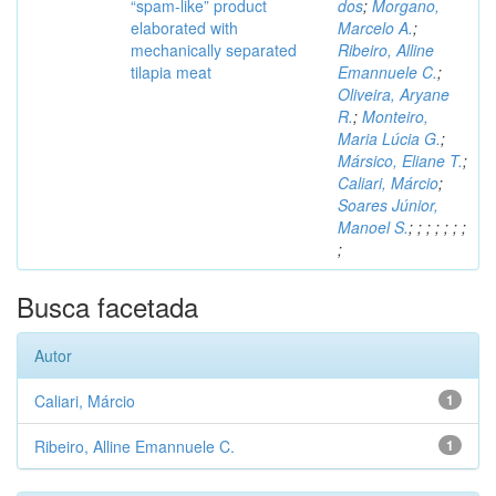
“spam-like” product
dos
;
Morgano,
elaborated with
Marcelo A.
;
mechanically separated
Ribeiro, Alline
tilapia meat
Emannuele C.
;
Oliveira, Aryane
R.
;
Monteiro,
Maria Lúcia G.
;
Mársico, Eliane T.
;
Caliari, Márcio
;
Soares Júnior,
Manoel S.
;
;
;
;
;
;
;
;
Busca facetada
Autor
Caliari, Márcio
1
Ribeiro, Alline Emannuele C.
1