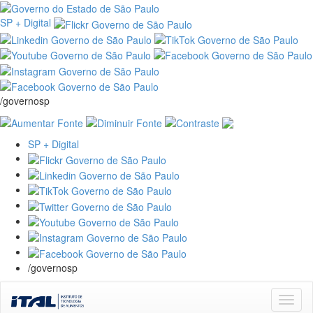
SP + Digital
/governosp
SP + Digital
/governosp
Skip
navigation