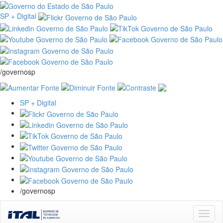
SP + Digital
/governosp
SP + Digital
/governosp
Skip
navigation