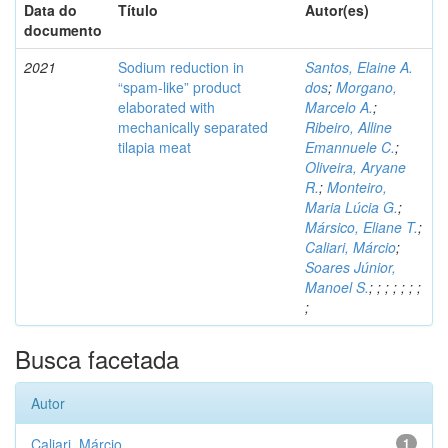
Data do
Título
Autor(es)
documento
2021
Sodium reduction in
Santos, Elaine A.
“spam-like” product
dos
;
Morgano,
elaborated with
Marcelo A.
;
mechanically separated
Ribeiro, Alline
tilapia meat
Emannuele C.
;
Oliveira, Aryane
R.
;
Monteiro,
Maria Lúcia G.
;
Mársico, Eliane T.
;
Caliari, Márcio
;
Soares Júnior,
Manoel S.
;
;
;
;
;
;
;
;
Busca facetada
Autor
Caliari, Márcio
1