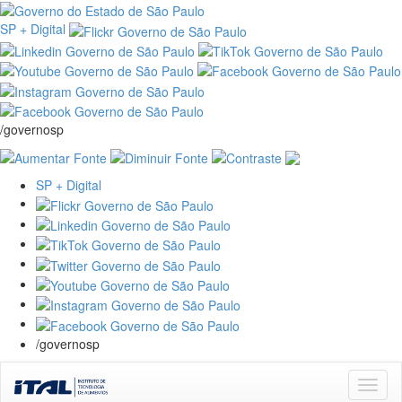
SP + Digital
/governosp
SP + Digital
/governosp
Skip
navigation