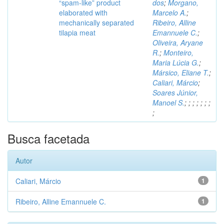
“spam-like” product
dos
;
Morgano,
elaborated with
Marcelo A.
;
mechanically separated
Ribeiro, Alline
tilapia meat
Emannuele C.
;
Oliveira, Aryane
R.
;
Monteiro,
Maria Lúcia G.
;
Mársico, Eliane T.
;
Caliari, Márcio
;
Soares Júnior,
Manoel S.
;
;
;
;
;
;
;
;
Busca facetada
Autor
Caliari, Márcio
1
Ribeiro, Alline Emannuele C.
1