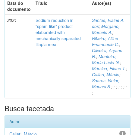
Data do
Título
Autor(es)
documento
2021
Sodium reduction in
Santos, Elaine A.
“spam-like” product
dos
;
Morgano,
elaborated with
Marcelo A.
;
mechanically separated
Ribeiro, Alline
tilapia meat
Emannuele C.
;
Oliveira, Aryane
R.
;
Monteiro,
Maria Lúcia G.
;
Mársico, Eliane T.
;
Caliari, Márcio
;
Soares Júnior,
Manoel S.
;
;
;
;
;
;
;
;
Busca facetada
Autor
Caliari, Márcio
1