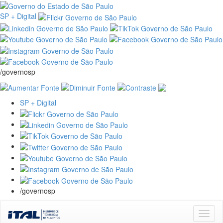
SP + Digital
/governosp
SP + Digital
/governosp
Skip
navigation