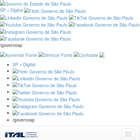
SP + Digital
/governosp
SP + Digital
/governosp
Skip
navigation