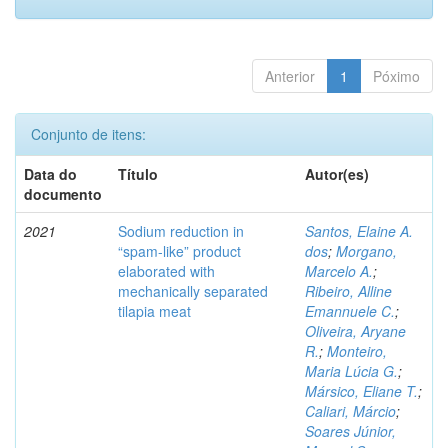
Anterior
1
Póximo
Conjunto de itens:
Data do
Título
Autor(es)
documento
2021
Sodium reduction in
Santos, Elaine A.
“spam-like” product
dos
;
Morgano,
elaborated with
Marcelo A.
;
mechanically separated
Ribeiro, Alline
tilapia meat
Emannuele C.
;
Oliveira, Aryane
R.
;
Monteiro,
Maria Lúcia G.
;
Mársico, Eliane T.
;
Caliari, Márcio
;
Soares Júnior,