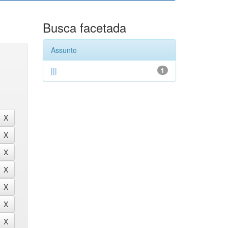
Busca facetada
Assunto
|||
1