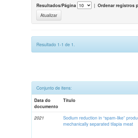
Resultados/Página
|
Ordenar registros 
Resultado 1-1 de 1.
Conjunto de itens:
Data do
Título
documento
2021
Sodium reduction in “spam-like” produ
mechanically separated tilapia meat