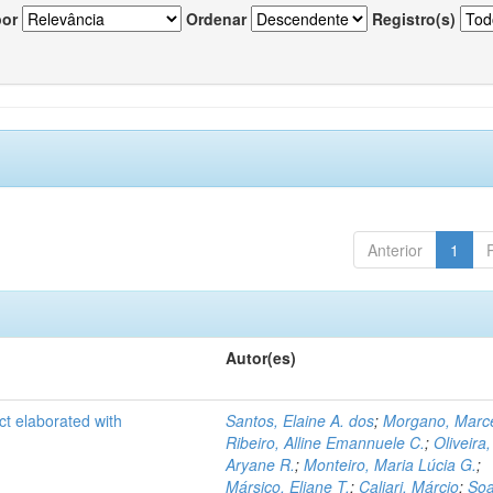
por
Ordenar
Registro(s)
Anterior
1
Autor(es)
ct elaborated with
Santos, Elaine A. dos
;
Morgano, Marce
Ribeiro, Alline Emannuele C.
;
Oliveira,
Aryane R.
;
Monteiro, Maria Lúcia G.
;
Mársico, Eliane T.
;
Caliari, Márcio
;
Soa