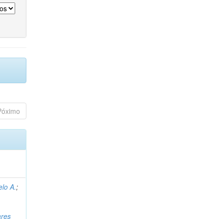
Póximo
lo A.
;
res