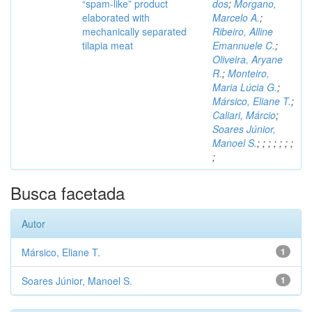
“spam-like” product
dos
;
Morgano,
elaborated with
Marcelo A.
;
mechanically separated
Ribeiro, Alline
tilapia meat
Emannuele C.
;
Oliveira, Aryane
R.
;
Monteiro,
Maria Lúcia G.
;
Mársico, Eliane T.
;
Caliari, Márcio
;
Soares Júnior,
Manoel S.
;
;
;
;
;
;
;
;
Busca facetada
Autor
Mársico, Eliane T.
1
Soares Júnior, Manoel S.
1