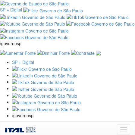
SP + Digital
/governosp
SP + Digital
/governosp
Skip
navigation