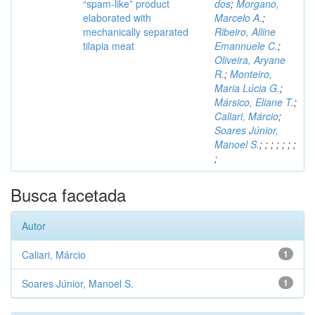
“spam-like” product
dos
;
Morgano,
elaborated with
Marcelo A.
;
mechanically separated
Ribeiro, Alline
tilapia meat
Emannuele C.
;
Oliveira, Aryane
R.
;
Monteiro,
Maria Lúcia G.
;
Mársico, Eliane T.
;
Caliari, Márcio
;
Soares Júnior,
Manoel S.
;
;
;
;
;
;
;
;
Busca facetada
Autor
Caliari, Márcio
1
Soares Júnior, Manoel S.
1