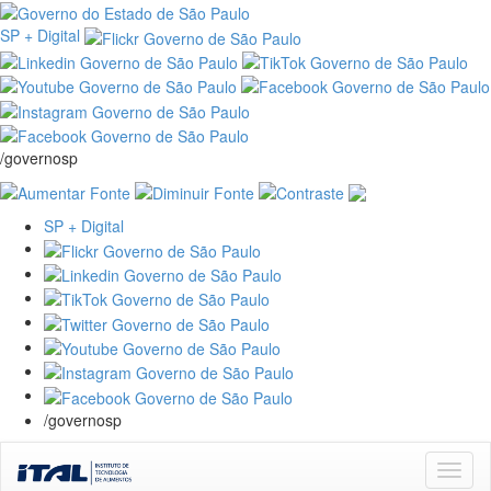
SP + Digital
/governosp
SP + Digital
/governosp
Skip
navigation