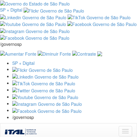
SP + Digital
/governosp
SP + Digital
/governosp
Skip
navigation