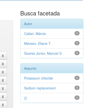
Busca facetada
Autor
Caliari, Márcio
1
Mársico, Eliane T.
1
Soares Júnior, Manoel S.
1
Assunto
Potassium chloride
1
Sodium replacement
1
|||
1