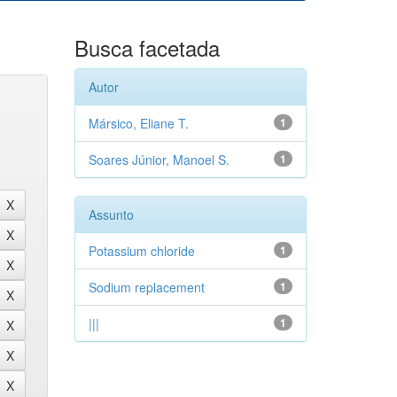
Busca facetada
Autor
Mársico, Eliane T.
1
Soares Júnior, Manoel S.
1
Assunto
Potassium chloride
1
Sodium replacement
1
|||
1