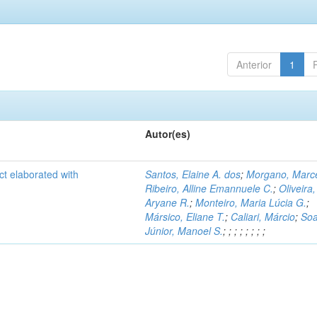
Anterior
1
Autor(es)
ct elaborated with
Santos, Elaine A. dos
;
Morgano, Marce
Ribeiro, Alline Emannuele C.
;
Oliveira,
Aryane R.
;
Monteiro, Maria Lúcia G.
;
Mársico, Eliane T.
;
Caliari, Márcio
;
Soa
Júnior, Manoel S.
;
;
;
;
;
;
;
;