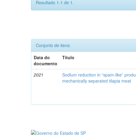
Resultado 1-1 de 1.
Conjunto de itens:
Data do
Título
documento
2021
Sodium reduction in “spam-like” produ
mechanically separated tilapia meat