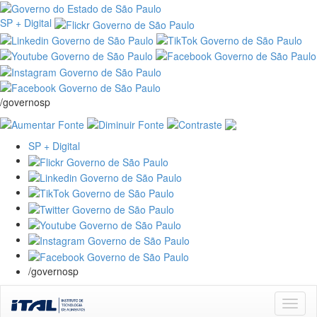
SP + Digital
/governosp
SP + Digital
/governosp
Skip
navigation