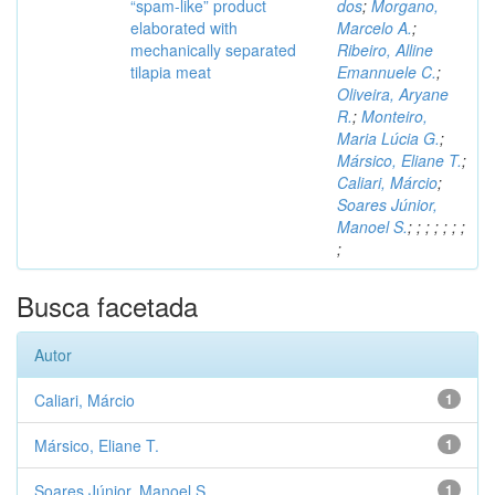
“spam-like” product
dos
;
Morgano,
elaborated with
Marcelo A.
;
mechanically separated
Ribeiro, Alline
tilapia meat
Emannuele C.
;
Oliveira, Aryane
R.
;
Monteiro,
Maria Lúcia G.
;
Mársico, Eliane T.
;
Caliari, Márcio
;
Soares Júnior,
Manoel S.
;
;
;
;
;
;
;
;
Busca facetada
Autor
Caliari, Márcio
1
Mársico, Eliane T.
1
Soares Júnior, Manoel S.
1