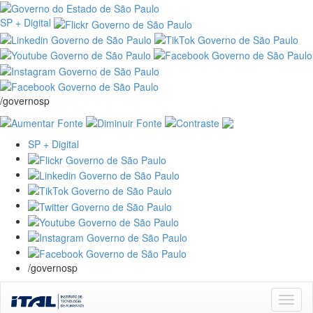
SP + Digital
/governosp
SP + Digital
/governosp
Skip
navigation