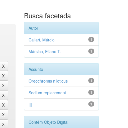
Busca facetada
Autor
Caliari, Márcio
1
Mársico, Eliane T.
1
Assunto
Oreochromis niloticus
1
Sodium replacement
1
|||
1
Contém Objeto Digital