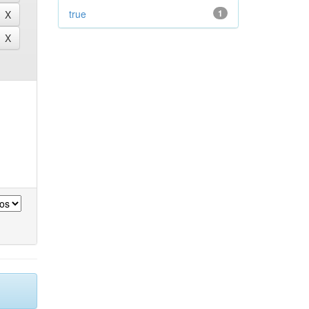
true
1