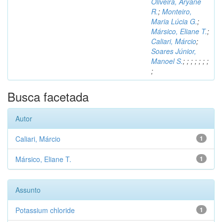
Oliveira, Aryane
R.
;
Monteiro,
Maria Lúcia G.
;
Mársico, Eliane T.
;
Caliari, Márcio
;
Soares Júnior,
Manoel S.
;
;
;
;
;
;
;
;
Busca facetada
Autor
Caliari, Márcio
1
Mársico, Eliane T.
1
Assunto
Potassium chloride
1