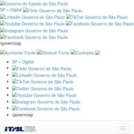
SP + Digital
/governosp
SP + Digital
/governosp
Skip
navigation