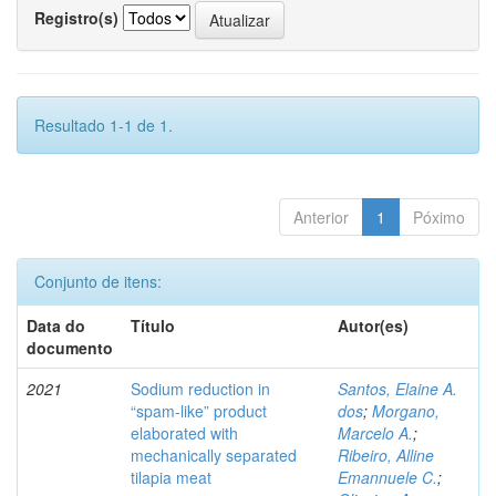
Registro(s)
Resultado 1-1 de 1.
Anterior
1
Póximo
Conjunto de itens:
Data do
Título
Autor(es)
documento
2021
Sodium reduction in
Santos, Elaine A.
“spam-like” product
dos
;
Morgano,
elaborated with
Marcelo A.
;
mechanically separated
Ribeiro, Alline
tilapia meat
Emannuele C.
;