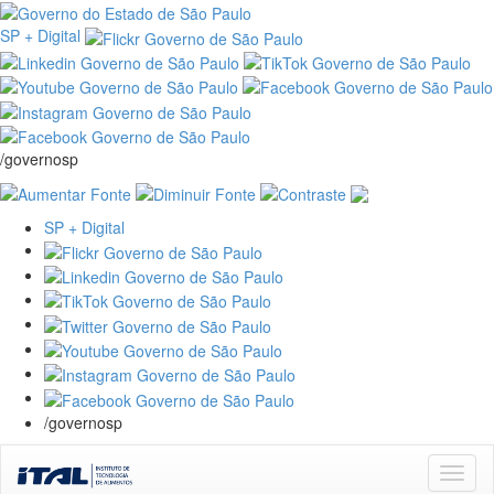
SP + Digital
/governosp
SP + Digital
/governosp
Skip
navigation