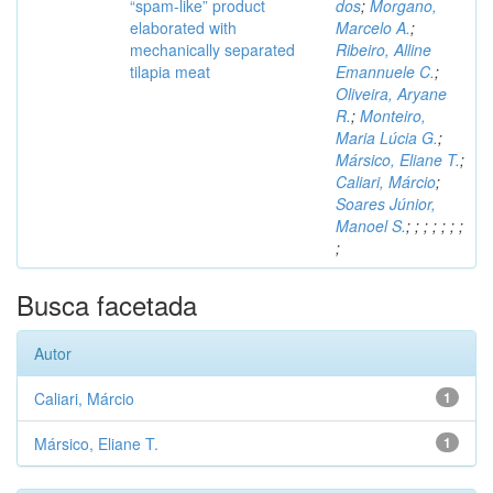
“spam-like” product
dos
;
Morgano,
elaborated with
Marcelo A.
;
mechanically separated
Ribeiro, Alline
tilapia meat
Emannuele C.
;
Oliveira, Aryane
R.
;
Monteiro,
Maria Lúcia G.
;
Mársico, Eliane T.
;
Caliari, Márcio
;
Soares Júnior,
Manoel S.
;
;
;
;
;
;
;
;
Busca facetada
Autor
Caliari, Márcio
1
Mársico, Eliane T.
1