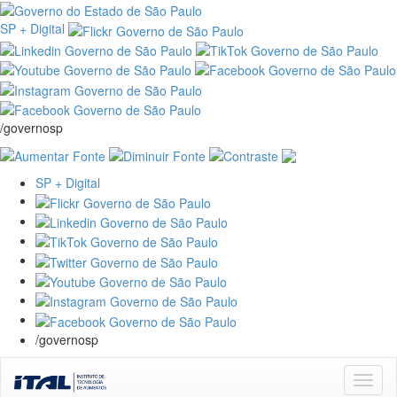
SP + Digital
/governosp
SP + Digital
/governosp
Skip
navigation