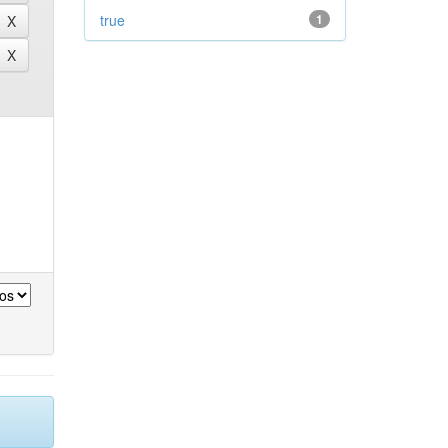
true
1