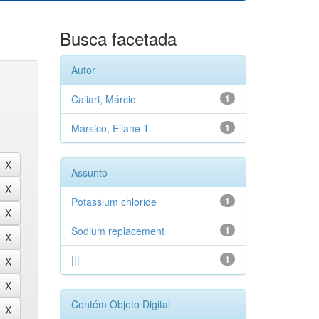
Busca facetada
Autor
Caliari, Márcio
1
Mársico, Eliane T.
1
Assunto
Potassium chloride
1
Sodium replacement
1
|||
1
Contém Objeto Digital